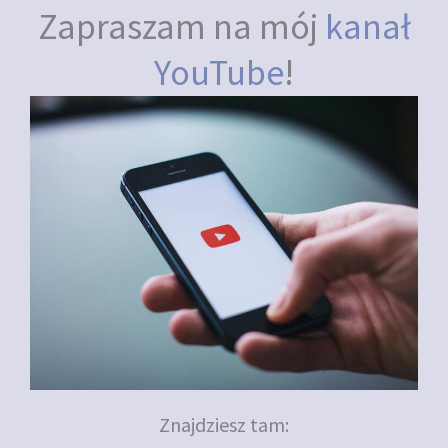
Zapraszam na mój
kanał
YouTube
!
Znajdziesz tam: